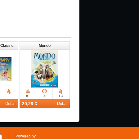
 Classic
Mondo
1
8+
20
1-4
Detail
20,28 €
Detail
Powered by