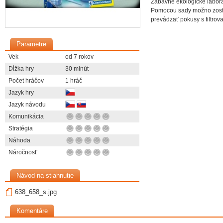
Zábavné ekologické laborat
Pomocou sady možno zostav
prevádzať pokusy s filtrov
Parametre
Vek
od 7 rokov
Dĺžka hry
30 minút
Počet hráčov
1 hráč
Jazyk hry
Jazyk návodu
Komunikácia
Stratégia
Náhoda
Náročnosť
Návod na stiahnutie
638_658_s.jpg
Komentáre