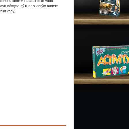
órium, ktoré vás naučí čistiť vodu.
iť dômyselný filter, s ktorým budete
aním vody.