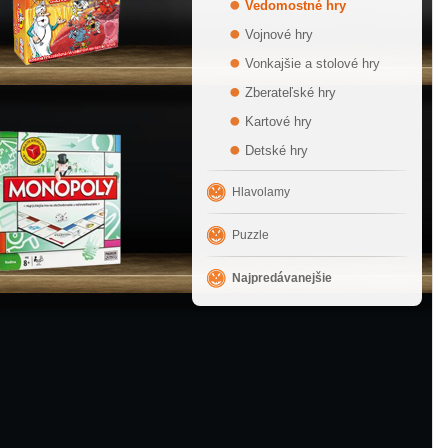
Vedomostné hry
Vojnové hry
Vonkajšie a stolové hry
Zberateľské hry
Kartové hry
Detské hry
Hlavolamy
Puzzle
Najpredávanejšie