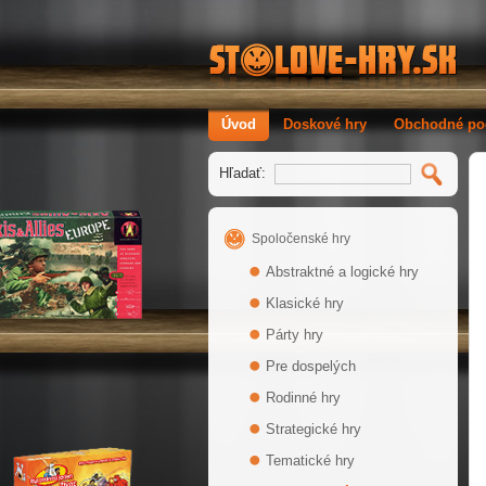
Úvod
Doskové hry
Obchodné po
Hľadať:
Spoločenské hry
Abstraktné a logické hry
Klasické hry
Párty hry
Pre dospelých
Rodinné hry
Strategické hry
Tematické hry