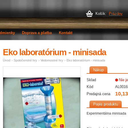
Košík:
Prázdny
dmienky
Doprava a platba
Kontakt
Eko laboratórium - minisada
Úvod
>
Spoločenské hry
>
Vedomostné hry
>
Eko laboratórium - minisada
Nákup
Sklad
Nie j
Kód
AL0016
10,13
Predajná cena
Popis produktu
Experimentálna minisada