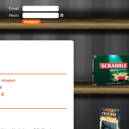
Email:
Heslo:
?
e skladom
6
 €