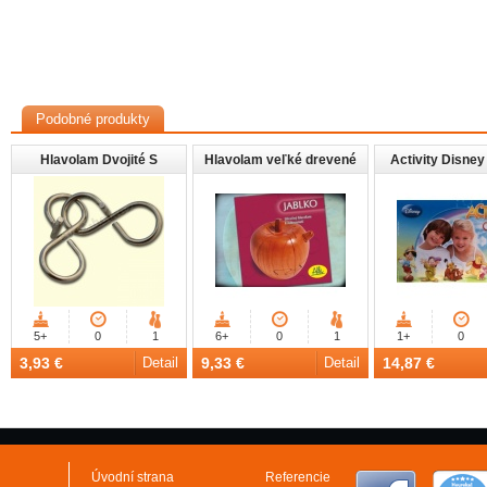
Podobné produkty
Hlavolam Dvojité S
Hlavolam veľké drevené
Activity Disney
jablko
5+
0
1
6+
0
1
1+
0
3,93 €
Detail
9,33 €
Detail
14,87 €
Úvodní strana
Referencie