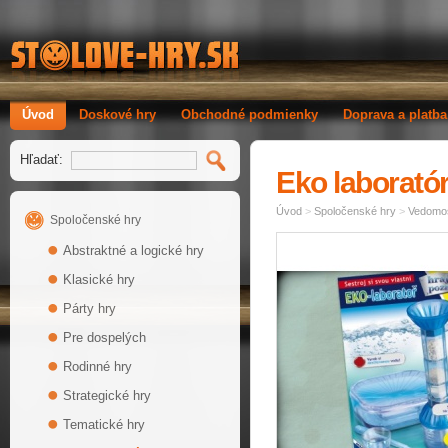
Úvod
Doskové hry
Obchodné podmienky
Doprava a platba
Hľadať:
Eko laborató
Úvod
>
Spoločenské hry
>
Vedomos
Spoločenské hry
Abstraktné a logické hry
Klasické hry
Párty hry
Pre dospelých
Rodinné hry
Strategické hry
Tematické hry