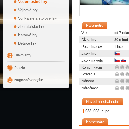
Vedomostné hry
Vojnové hry
Vonkajšie a stolové hry
Parametre
Zberateľské hry
Vek
od 7 rok
Kartové hry
Dĺžka hry
30 minút
Detské hry
Počet hráčov
1 hráč
Jazyk hry
Hlavolamy
Jazyk návodu
Komunikácia
Puzzle
Stratégia
Najpredávanejšie
Náhoda
Náročnosť
Návod na stiahnutie
638_658_s.jpg
Komentáre