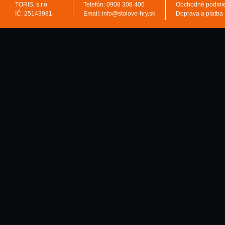
TORIS, s.r.o.
Telefón: 0908 308 406
Obchodné podmi
IČ: 25143981
Email: info@stolove-hry.sk
Doprava a platba