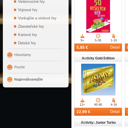
Vedomostné hry
Vojnové hry
Vonkajšie a stolové hry
Zberateľské hry
Kartové hry
5+
5-30
1-10
Detské hry
5,85 €
Detail
Hlavolamy
Activity Gold Edition
Puzzle
Najpredávanejšie
12+
45-90
4-16
22,99 €
Detail
Activity: Junior Turbo