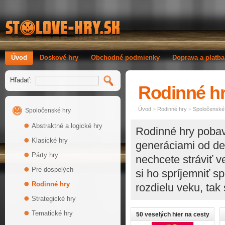
Úvod
Doskové hry
Obchodné podmienky
Doprava a platba
Hľadať:
Rodinné h
Úvod
>
Rodinné hry
>
Spoločenské
Spoločenské hry
Abstraktné a logické hry
Rodinné hry pobavi
Klasické hry
generáciami od det
Párty hry
nechcete stráviť v
Pre dospelých
si ho spríjemniť s
Rodinné hry
rozdielu veku, tak
Strategické hry
Tematické hry
50 veselých hier na cesty