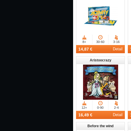
8+
30-60
3-16
14,87 €
Detail
Aristoocrazy
12+
0-90
2-4
16,49 €
Detail
Before the wind