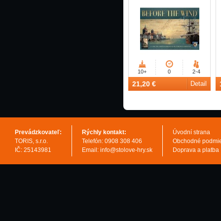
10+
0
2-4
21,20 €
Detail
Prevádzkovateľ:
Rýchly kontakt:
Úvodní strana
TORIS, s.r.o.
Telefón: 0908 308 406
Obchodné podmi
IČ: 25143981
Email: info@stolove-hry.sk
Doprava a platba