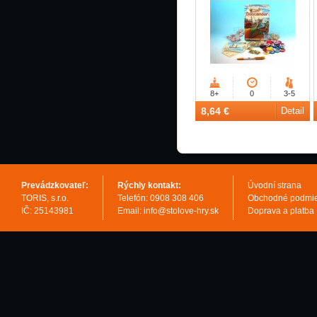
8+
0
3-5
8,64 €
Detail
Prevádzkovateľ:
Rýchly kontakt:
Úvodní strana
TORIS, s.r.o.
Telefón: 0908 308 406
Obchodné podmi
IČ: 25143981
Email: info@stolove-hry.sk
Doprava a platba