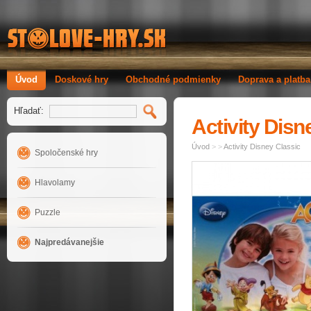
Úvod
Doskové hry
Obchodné podmienky
Doprava a platba
Hľadať:
Activity Disn
Úvod
>
>
Activity Disney Classic
Spoločenské hry
Hlavolamy
Puzzle
Najpredávanejšie