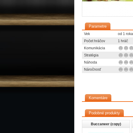
Parametre
Vek
od 1 roka
Počet hráčov
1 hráč
Komunikácia
Stratégia
Náhoda
Náročnosť
Komentáre
Podobné produkty
Buccaneer (copy)