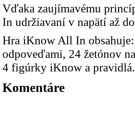
Vďaka zaujímavému princípu
In udržiavaní v napätí až d
Hra iKnow All In obsahuje:
odpoveďami, 24 žetónov na 
4 figúrky iKnow a pravidlá.
Komentáre