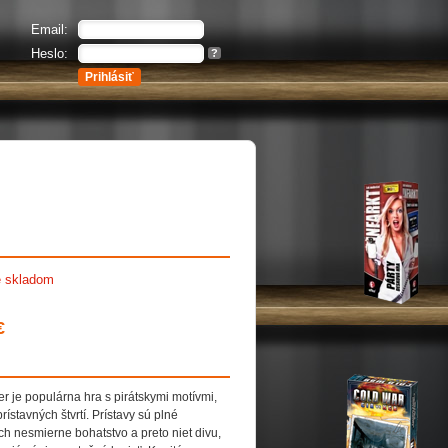
Email:
Heslo:
?
e skladom
€
 je populárna hra s pirátskymi motívmi,
rístavných štvrtí. Prístavy sú plné
ch nesmierne bohatstvo a preto niet divu,