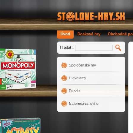
Úvod
Doskové hry
Obchodné po
Hľadať:
Spoločenské hry
Hlavolamy
Puzzle
Najpredávanejšie