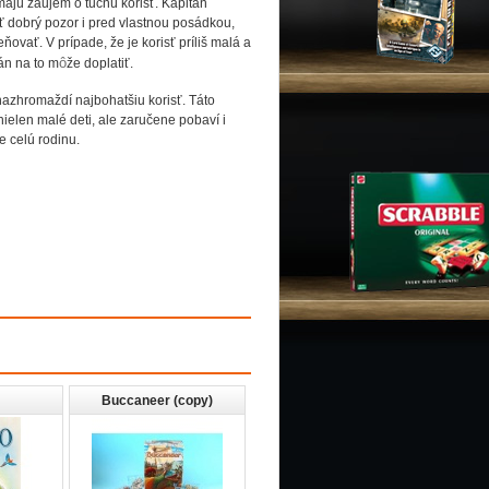
í majú záujem o tučnú korisť. Kapitán
ať dobrý pozor i pred vlastnou posádkou,
ovať. V prípade, že je korisť príliš malá a
ô
án na to m
že doplatiť.
nazhromaždí najbohatšiu korisť. Táto
ielen malé deti, ale zaručene pobaví i
e celú rodinu.
Buccaneer (copy)