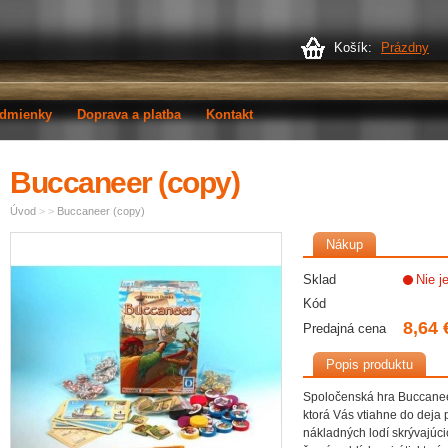
Košík:
Prázdny
dmienky
Doprava a platba
Kontakt
Buccaneer (copy)
Úvod
>
>
Buccaneer (copy)
Nákup
Sklad
Nie j
Kód
8,64 
Predajná cena
Popis produktu
Spoločenská hra Buccaneer
ktorá Vás vtiahne do deja p
nákladných lodí skrývajúci