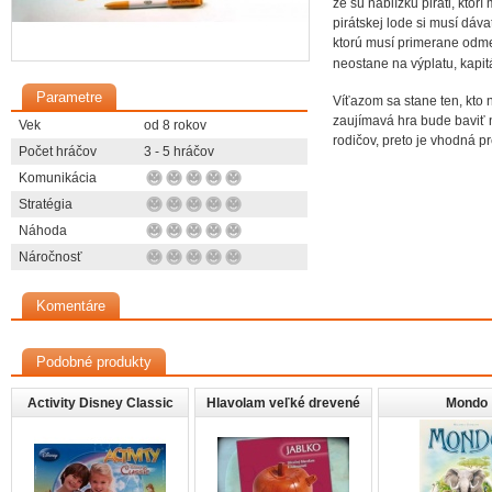
že sú nablízku piráti, ktor
pirátskej lode si musí dáv
ktorú musí primerane odmeň
neostane na výplatu, kapit
Parametre
Víťazom sa stane ten, kto 
zaujímavá hra bude baviť n
Vek
od 8 rokov
rodičov, preto je vhodná pr
Počet hráčov
3 - 5 hráčov
Komunikácia
Stratégia
Náhoda
Náročnosť
Komentáre
Podobné produkty
Activity Disney Classic
Hlavolam veľké drevené
Mondo
jablko